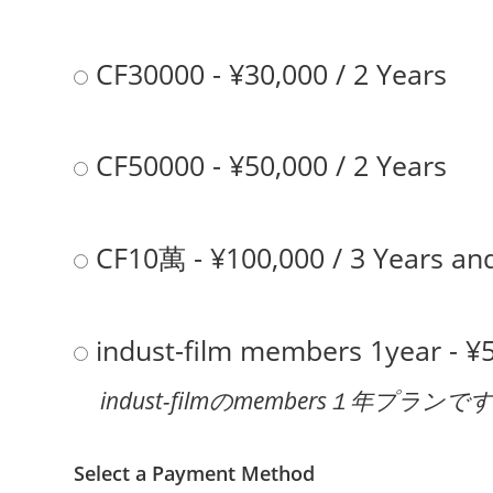
CF30000
-
¥
30,000
/
2 Years
CF50000
-
¥
50,000
/
2 Years
CF10萬
-
¥
100,000
/
3 Years
and
indust-film members 1year
-
¥
indust-filmのmembers１年
Select a Payment Method