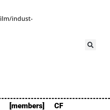
ilm/indust-
[members]
CF