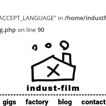
P_ACCEPT_LANGUAGE" in
/home/industf
ig.php
on line
90
gigs
factory
blog
contact