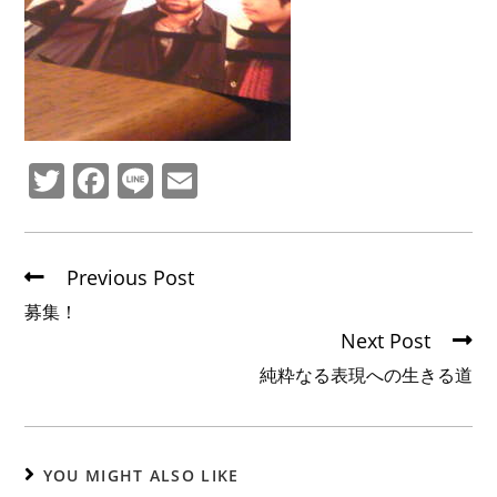
T
F
Li
E
w
a
n
m
itt
c
e
ai
er
e
l
Previous Post
b
募集！
Next Post
o
純粋なる表現への生きる道
o
k
YOU MIGHT ALSO LIKE