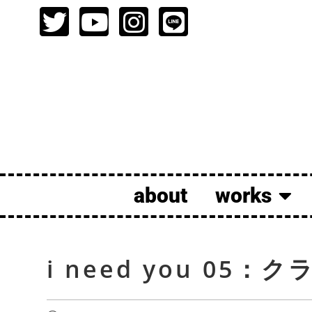
about
works
i need you 05