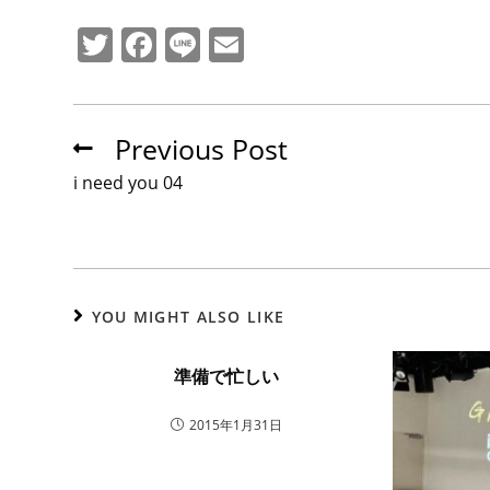
T
F
Li
E
w
a
n
m
itt
c
e
ai
er
e
l
Previous Post
b
i need you 04
o
o
k
YOU MIGHT ALSO LIKE
準備で忙しい
2015年1月31日