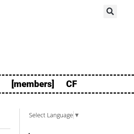
[members]
CF
Select Language
▼