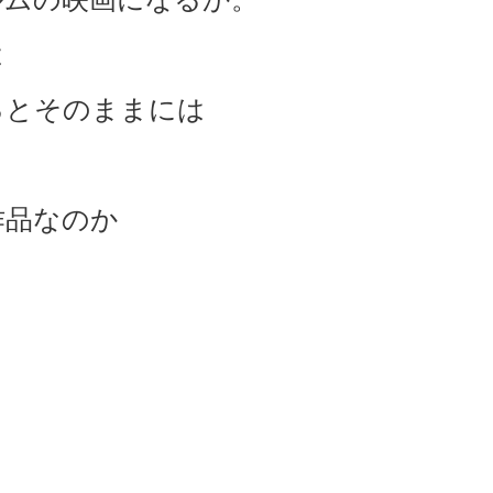
は
るとそのままには
作品なのか