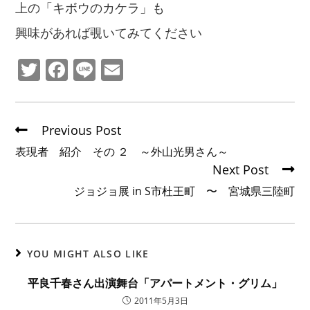
上の「キボウのカケラ」も
興味があれば覗いてみてください
T
F
Li
E
w
a
n
m
itt
c
e
ai
er
e
l
Previous Post
b
表現者 紹介 その ２ ～外山光男さん～
Next Post
o
ジョジョ展 in S市杜王町 〜 宮城県三陸町
o
k
YOU MIGHT ALSO LIKE
平良千春さん出演舞台「アパートメント・グリム」
2011年5月3日