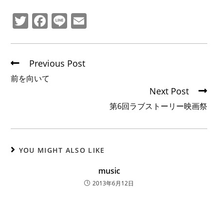
T
F
Li
E
w
a
n
m
itt
c
e
ai
er
e
l
Previous Post
b
前を向いて
Next Post
o
第6回ラブストーリー映画祭
o
k
YOU MIGHT ALSO LIKE
music
2013年6月12日