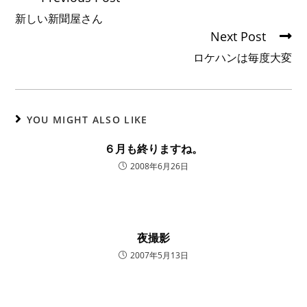
er
e
l
b
新しい新聞屋さん
Next Post
o
ロケハンは毎度大変
o
k
YOU MIGHT ALSO LIKE
６月も終りますね。
2008年6月26日
夜撮影
2007年5月13日