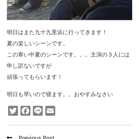
明日はまた九十九里浜に行ってきます！
夏の楽しいシーンです。
この寒い中夏のシーンです。。。主演の３人には
申し訳ないですが
頑張ってもらいます！
明日も早いので寝ます。。おやすみなさい
T
F
Li
E
w
a
n
m
itt
c
e
ai
Previous Post