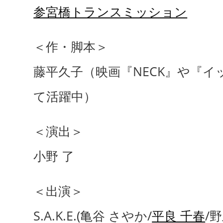
参宮橋トランスミッション
＜作・脚本＞
藤平久子（映画『NECK』や『
て活躍中）
＜演出＞
小野 了
＜出演＞
S.A.K.E.(亀谷 さやか/
平良 千春
/野