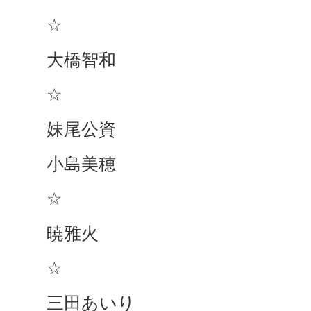
☆
大橋智和
☆
妹尾公資
小島美穂
☆
暁雅火
☆
三田あいり