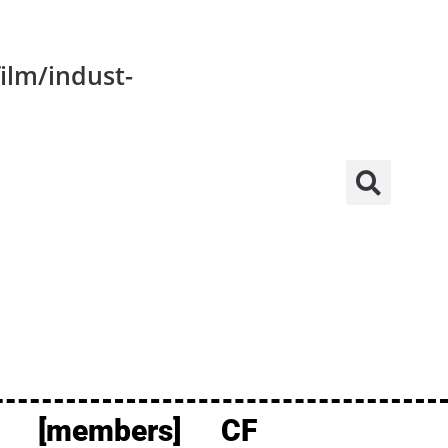
ilm/indust-
[members]
CF