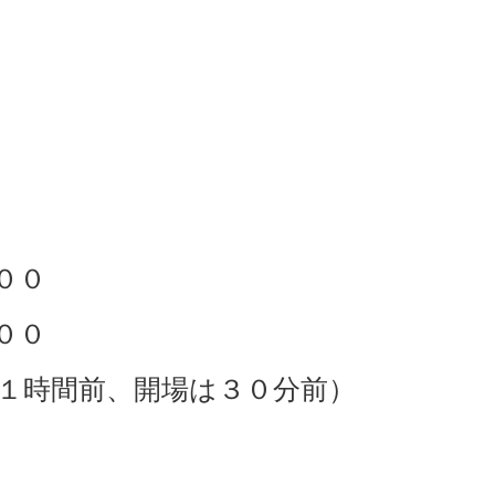
００
００
１時間前、開場は３０分前）