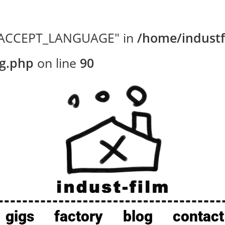
P_ACCEPT_LANGUAGE" in
/home/industf
ig.php
on line
90
gigs
factory
blog
contact